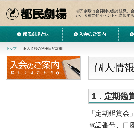
都民劇場は会員制の鑑賞組織。
か、各種文化イベントへ参加す
都民劇場とは
入会のご案内
サークル
トップ
個人情報の利用目的詳細
1．定期鑑
「定期鑑賞会
電話番号、口